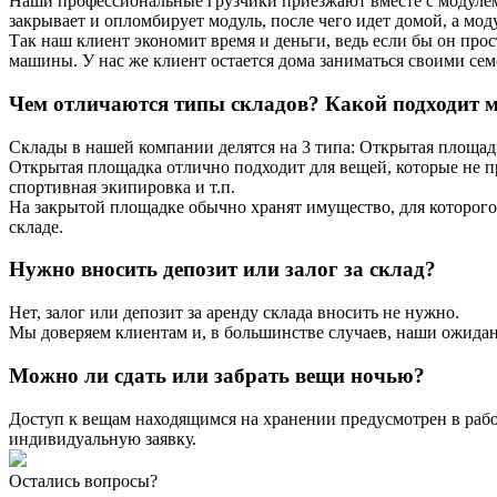
Наши профессиональные грузчики приезжают вместе с модулем,
закрывает и опломбирует модуль, после чего идет домой, а моду
Так наш клиент экономит время и деньги, ведь если бы он прост
машины. У нас же клиент остается дома заниматься своими се
Чем отличаются типы складов? Какой подходит 
Склады в нашей компании делятся на 3 типа: Открытая площад
Открытая площадка отлично подходит для вещей, которые не п
спортивная экипировка и т.п.
На закрытой площадке обычно хранят имущество, для которого
складе.
Нужно вносить депозит или залог за склад?
Нет, залог или депозит за аренду склада вносить не нужно.
Мы доверяем клиентам и, в большинстве случаев, наши ожида
Можно ли сдать или забрать вещи ночью?
Доступ к вещам находящимся на хранении предусмотрен в рабоч
индивидуальную заявку.
Остались вопросы?