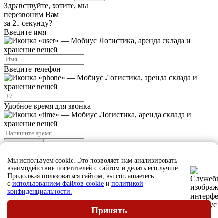
Здравствуйте, хотите, мы
перезвоним Вам
за 21 секунду?
Введите имя
Введите телефон
Удобное время для звонка
Жду звонка
Нажимая на кнопку "Жду звонка", я даю свое согласие на
Мы используем cookie. Это позволяет нам анализировать
обработку персональных данных и принимаю
условия
взаимодействие посетителей с сайтом и делать его лучше.
соглашения
Продолжая пользоваться сайтом, вы соглашаетесь
с
использованием файлов cookie
и
политикой
конфиденциальности.
Ждите звонка, наш сотрудник скоро свяжется с вами
Закрыть
Принять