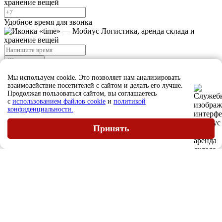
Удобное время для звонка
Жду звонка
Нажимая на кнопку "Жду звонка", я даю свое согласие на
Мы используем cookie. Это позволяет нам анализировать
обработку персональных данных и принимаю
условия
взаимодействие посетителей с сайтом и делать его лучше.
соглашения
Продолжая пользоваться сайтом, вы соглашаетесь
с
использованием файлов cookie
и
политикой
конфиденциальности.
Ждите звонка, наш сотрудник скоро свяжется с вами
Закрыть
Принять