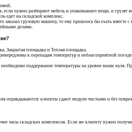
домой.
 если нужно разбирают мебель и упаковывают вещи, и грузят вс
ль едет на складской комплекс.
о заказал грузовую машину, то ему пришлось бы ехать вместе с не
мейными делами.
мне?
ка, Закрытая площадка и Теплая площадка.
ривередливы к перепадам температур и неблагоприятной погоде:
 необходимо поддержание температуры на уровне выше нуля. Пр
ния оправдываются: клиенты сдают модули чистыми и без повре
ие часы складских комплексов. Если же клиенту нужно получить