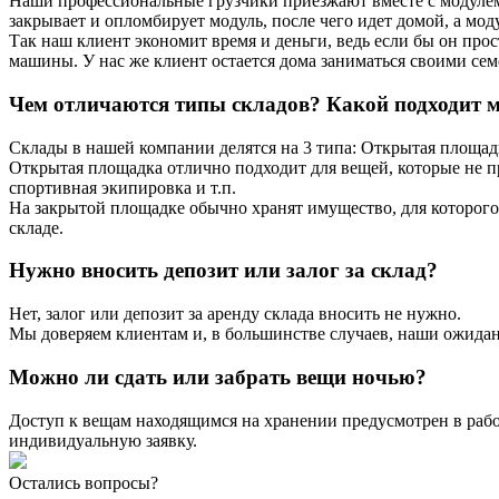
Наши профессиональные грузчики приезжают вместе с модулем,
закрывает и опломбирует модуль, после чего идет домой, а моду
Так наш клиент экономит время и деньги, ведь если бы он прост
машины. У нас же клиент остается дома заниматься своими се
Чем отличаются типы складов? Какой подходит 
Склады в нашей компании делятся на 3 типа: Открытая площад
Открытая площадка отлично подходит для вещей, которые не п
спортивная экипировка и т.п.
На закрытой площадке обычно хранят имущество, для которого
складе.
Нужно вносить депозит или залог за склад?
Нет, залог или депозит за аренду склада вносить не нужно.
Мы доверяем клиентам и, в большинстве случаев, наши ожида
Можно ли сдать или забрать вещи ночью?
Доступ к вещам находящимся на хранении предусмотрен в рабоч
индивидуальную заявку.
Остались вопросы?