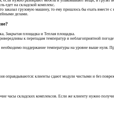
 если нужно разбирают мебель и упаковывают вещи, и грузят вс
ль едет на складской комплекс.
о заказал грузовую машину, то ему пришлось бы ехать вместе с не
мейными делами.
мне?
ка, Закрытая площадка и Теплая площадка.
ривередливы к перепадам температур и неблагоприятной погоде:
 необходимо поддержание температуры на уровне выше нуля. Пр
ния оправдываются: клиенты сдают модули чистыми и без повре
ие часы складских комплексов. Если же клиенту нужно получить