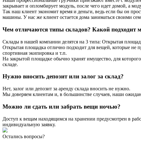
Наши профессиональные грузчики приезжают вместе с модулем,
закрывает и опломбирует модуль, после чего идет домой, а моду
Так наш клиент экономит время и деньги, ведь если бы он прост
машины. У нас же клиент остается дома заниматься своими се
Чем отличаются типы складов? Какой подходит 
Склады в нашей компании делятся на 3 типа: Открытая площад
Открытая площадка отлично подходит для вещей, которые не п
спортивная экипировка и т.п.
На закрытой площадке обычно хранят имущество, для которого
складе.
Нужно вносить депозит или залог за склад?
Нет, залог или депозит за аренду склада вносить не нужно.
Мы доверяем клиентам и, в большинстве случаев, наши ожида
Можно ли сдать или забрать вещи ночью?
Доступ к вещам находящимся на хранении предусмотрен в рабоч
индивидуальную заявку.
Остались вопросы?