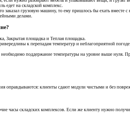
 если нужно разбирают мебель и упаковывают вещи, и грузят вс
ль едет на складской комплекс.
о заказал грузовую машину, то ему пришлось бы ехать вместе с не
мейными делами.
мне?
ка, Закрытая площадка и Теплая площадка.
ривередливы к перепадам температур и неблагоприятной погоде:
 необходимо поддержание температуры на уровне выше нуля. Пр
ния оправдываются: клиенты сдают модули чистыми и без повре
ие часы складских комплексов. Если же клиенту нужно получить