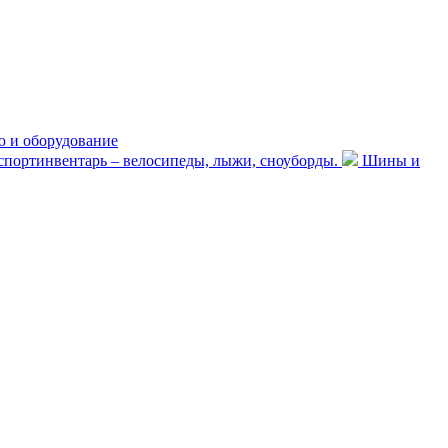
 и оборудование
портинвентарь – велосипеды, лыжи, сноуборды.
Шины и