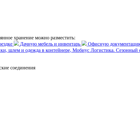
янное хранение можно разместить:
оездке
Дачную мебель и инвентарь
Офисную документацию
Сезонный с
ские соединения