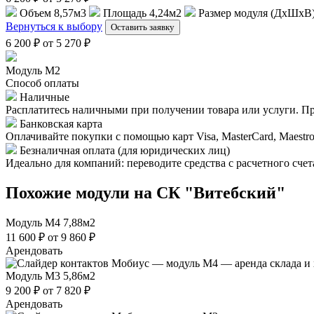
Объем
8,57м3
Площадь
4,24м2
Размер модуля (ДхШхВ
Вернуться к выбору
Оставить заявку
6 200 ₽
от 5 270 ₽
Модуль М2
Способ оплаты
Наличные
Расплатитесь наличными при получении товара или услуги. Пр
Банковская карта
Оплачивайте покупки с помощью карт Visa, MasterCard, Maestro
Безналичная оплата (для юридических лиц)
Идеально для компаний: переводите средства с расчетного сче
Похожие модули на СК "Витебский"
Модуль М4
7,88м2
11 600 ₽
от 9 860 ₽
Арендовать
Модуль М3
5,86м2
9 200 ₽
от 7 820 ₽
Арендовать