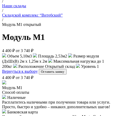
/
Наши склады
/
Складской комплекс “Витебский”
/
Модуль М1 открытый
Модуль М1
4 400 ₽
от 3 740 ₽
Объем
5,10м3
Площадь
2,53м2
Размер модуля
(ДхШхВ)
2м х 1,25м х 2м
Максимальная нагрузка
до 1
200кг
Расположение
Открытый склад
Уровень
1
Вернуться к выбору
Оставить заявку
4 400 ₽
от 3 740 ₽
Модуль М1
Способ оплаты
Наличные
Расплатитесь наличными при получении товара или услуги.
Просто, быстро и удобно – никаких дополнительных шагов!
Банковская карта