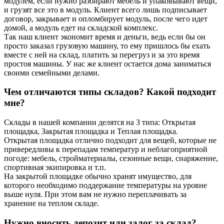
модулем, если нужно разбирают мебель и упаковывают вещи,
и грузят все это в модуль. Клиент всего лишь подписывает
договор, закрывает и опломбирует модуль, после чего идет
домой, а модуль едет на складской комплекс.
Так наш клиент экономит время и деньги, ведь если бы он
просто заказал грузовую машину, то ему пришлось бы ехать
вместе с ней на склад, платить за перегруз и за это время
простоя машины. У нас же клиент остается дома заниматься
своими семейными делами.
Чем отличаются типы складов? Какой подходит
мне?
Склады в нашей компании делятся на 3 типа: Открытая
площадка, Закрытая площадка и Теплая площадка.
Открытая площадка отлично подходит для вещей, которые не
привередливы к перепадам температур и неблагоприятной
погоде: мебель, стройматериалы, сезонные вещи, снаряжение,
спортивная экипировка и т.п.
На закрытой площадке обычно хранят имущество, для
которого необходимо поддержание температуры на уровне
выше нуля. При этом вам не нужно переплачивать за
хранение на теплом складе.
Нужно вносить депозит или залог за склад?