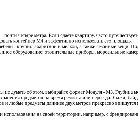
очти четыре метра. Если сдаёте квартиру, часто путешествует
довать контейнер М4 и эффективно использовать его площадь.
мебели - крупногабаритной и мелкой, а также сезонные вещи. П
крупное оборудование: отопительные приборы, морозильные кам
 не думать об этом, выбирайте формат Модуля - М3. Глубина мод
хранения предметов на время ремонта или переезда. Лыжи, байд
в и любые предметы длиннее двух метров прекрасно впишутся в
и использования на своей территории, например, с брендирова