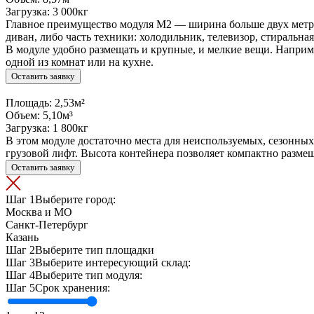
Загрузка:
3 000
кг
Главное преимущество модуля М2 — ширина больше двух метров
диван, либо часть техники: холодильник, телевизор, стиральн
В модуле удобно размещать и крупные, и мелкие вещи. Наприме
одной из комнат или на кухне.
Оставить заявку
Площадь:
2,53
м²
Объем:
5,10
м³
Загрузка:
1 800
кг
В этом модуле достаточно места для неиспользуемых, сезонных
грузовой лифт. Высота контейнера позволяет компактно размещ
Оставить заявку
Шаг 1
Выберите город:
Москва и МО
Санкт-Петербург
Казань
Шаг 2
Выберите тип площадки
Шаг 3
Выберите интересующий склад:
Шаг 4
Выберите тип модуля:
Шаг 5
Срок хранения: