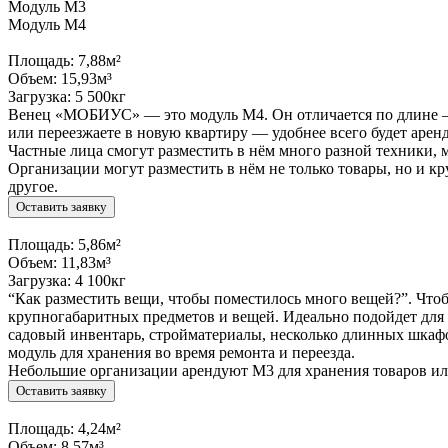
Модуль М3
Модуль М4
Площадь:
7,88
м²
Объем:
15,93
м³
Загрузка:
5 500
кг
Венец «МОБИУС» — это модуль М4. Он отличается по длине — п
или переезжаете в новую квартиру — удобнее всего будет арен
Частные лица смогут разместить в нём много разной техники, 
Организации могут разместить в нём не только товары, но и 
другое.
Оставить заявку
Площадь:
5,86
м²
Объем:
11,83
м³
Загрузка:
4 100
кг
“Как разместить вещи, чтобы поместилось много вещей?”. Чтобы
крупногабаритных предметов и вещей. Идеально подойдет для 
садовый инвентарь, стройматериалы, несколько длинных шкафо
модуль для хранения во время ремонта и переезда.
Небольшие организации арендуют М3 для хранения товаров ил
Оставить заявку
Площадь:
4,24
м²
Объем:
8,57
м³